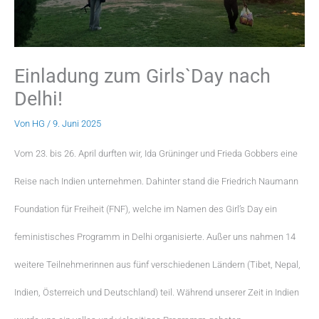
Einladung zum Girls`Day nach
Delhi!
Von
HG
/
9. Juni 2025
Vom 23. bis 26. April durften wir, Ida Grüninger und Frieda Gobbers eine
Reise nach Indien unternehmen. Dahinter stand die Friedrich Naumann
Foundation für Freiheit (FNF), welche im Namen des Girl’s Day ein
feministisches Programm in Delhi organisierte. Außer uns nahmen 14
weitere Teilnehmerinnen aus fünf verschiedenen Ländern (Tibet, Nepal,
Indien, Österreich und Deutschland) teil. Während unserer Zeit in Indien