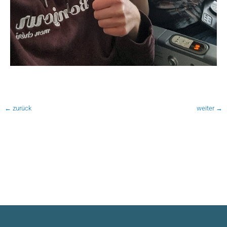
←
zurück
weiter
→