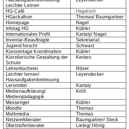
Leichter Lernen
Hageloch
HG-Café
HGackathon
Thomas/ Baumgartner
Homepage
Nagel
Infotag HG
Kübler
Internationales Profil
Kartaly/ Nagel
Inventar-Beauftragte
Sekretariat
Jugend forscht
Schwarz
Klassentage Koordination
Kübler
Künstlerische Gestaltung der
Kerbes
Schule
Lehrerbücherei
Röser
Leichter lernen/
Leyendecker
Hausaufgabenbetreuung
Lernmittel
Kartaly
Medienaufklärung/
Kröll
Medienpädagogik
Messenger
Kübler
Moodle
Thomas
Multimedia
Thomas
Netzwerkberater
Baumgartner/ Steck
Oberstufenberater
Liebig/ Hönig