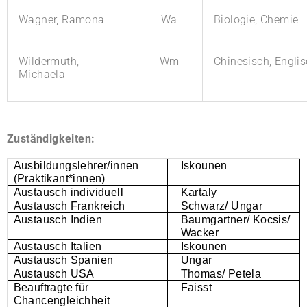
Wagner, Ramona
Wa
Biologie, Chemie
Wildermuth,
Wm
Chinesisch, Engli
Michaela
Zuständigkeiten:
Ausbildungslehrer/innen
Iskounen
(Praktikant*innen)
Austausch individuell
Kartaly
Austausch Frankreich
Schwarz/ Ungar
Austausch Indien
Baumgartner/
Kocsis/
Wacker
Austausch Italien
Iskounen
Austausch Spanien
Ungar
Austausch USA
Thomas/ Petela
Beauftragte für
Faisst
Chancengleichheit