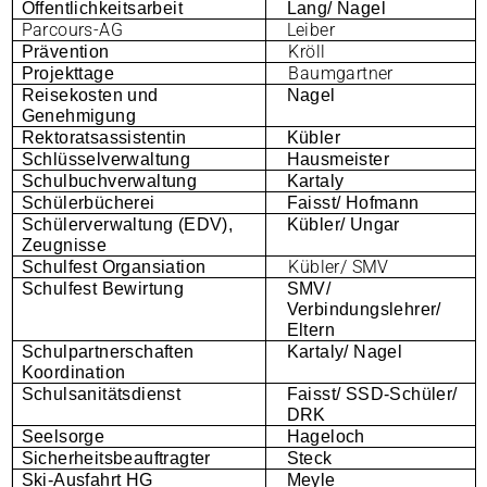
Öffentlichkeitsarbeit
Lang/ Nagel
Parcours-AG
Leiber
Kröll
Prävention
Baumgartner
Projekttage
Reisekosten und
Nagel
Genehmigung
Rektoratsassistentin
Kübler
Schlüsselverwaltung
Hausmeister
Schulbuchverwaltung
Kartaly
Schülerbücherei
Faisst/ Hofmann
Schülerverwaltung (EDV),
Kübler/ Ungar
Zeugnisse
Kübler/ SMV
Schulfest Organsiation
Schulfest Bewirtung
SMV/
Verbindungslehrer/
Eltern
Schulpartnerschaften
Kartaly/ Nagel
Koordination
Schulsanitätsdienst
Faisst/ SSD-Schüler/
DRK
Seelsorge
Hageloch
Sicherheitsbeauftragter
Steck
Ski-Ausfahrt HG
Meyle