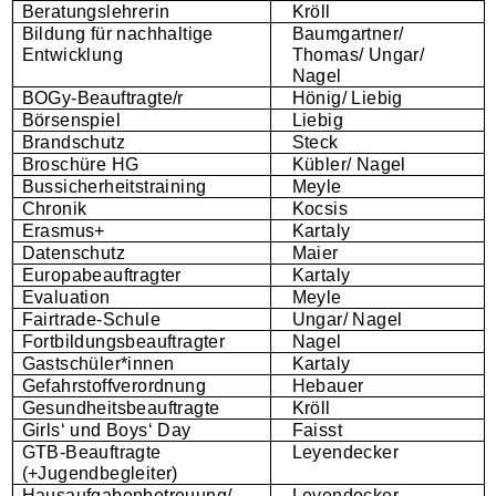
Beratungslehrerin
Kröll
Bildung für nachhaltige
Baumgartner/
Entwicklung
Thomas/ Ungar/
Nagel
BOGy-Beauftragte/r
Hönig/ Liebig
Börsenspiel
Liebig
Brandschutz
Steck
Broschüre HG
Kübler/ Nagel
Bussicherheitstraining
Meyle
Chronik
Kocsis
Erasmus+
Kartaly
Datenschutz
Maier
Europabeauftragter
Kartaly
Evaluation
Meyle
Fairtrade-Schule
Ungar/ Nagel
Fortbildungsbeauftragter
Nagel
Gastschüler*innen
Kartaly
Gefahrstoffverordnung
Hebauer
Gesundheitsbeauftragte
Kröll
Girls‘ und Boys‘ Day
Faisst
GTB-Beauftragte
Leyendecker
(+Jugendbegleiter)
Hausaufgabenbetreuung/
Leyendecker