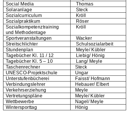
Social Media
Thomas
Solaranlage
Steck
Sozialcurriculum
Kröll
Sozialpraktikum
Röser
Sozialkompetenztraining
Kröll
und Methodentage
Sportveranstaltungen
Wacker
Streitschlichter
Schulsozialarbeit
Stundenplan
Meyle/ Kübler
Tagebücher Kl. 11 / 12
Liebig/ Hönig
Tagebücher Kl. 5 – 10
Lang/ Meyle
Taschenrechner
Steck
UNESCO-Projektschule
Ungar
Unterstufenbücherei
Faisst/ Hofmann
Verbindungslehrer
Hebauer/ Elbert
Verkehrserziehung
Meyle
Vertretungspläne
Meyle/ Kübler
Wettbewerbe
Nagel/ Meyle
Wintersporttag
Hönig