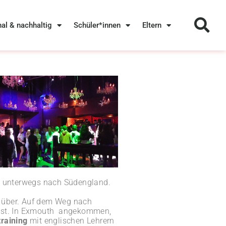
nal & nachhaltig
Schüler*innen
Eltern
s unterwegs nach Südengland.
r über. Auf dem Weg nach
n ist. In Exmouth angekommen,
raining
mit englischen Lehrern