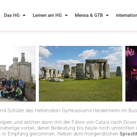
Das HG
Lernen am HG
Mensa & GTB
internatio
n und Schüler des Hellenstein-Gymnasiums Heidenheim im Bu
elgien und setzten dann mit der Fähre von Calais nach Dove
onehenge vorbei, deren Bedeutung bis heute noch umstritte
zlich in Empfang genommen. Neben dem morgendlichen
Spracht