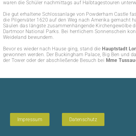
waren die Schüler nachmittags auf Halbtagestouren unterw
Die gut erhaltene Schlossanlage von Powderham Castle fas
die Pilgerväter 1620 auf den Weg nach Amerika gemacht hab
Säulen das längste zusammenhängende Kirchengewölbe der
Dartmoor National Parks. Bei herrlichem Sonnenschein konn
Weideland bewundern.
Bevor es wieder nach Hause ging, stand die
Hauptstadt Lo
gewonnen werden. Der Buckingham Palace, Big Ben und das
der Tower oder der abschließende Besuch bei
Mme Tussaud
Impressum
Datenschutz