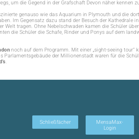
egs, um die Gegend in der Grafschaft Devon näher kennen zu
zinierte genauso wie das Aquarium in Plymouth und die dor
en. Im Gegensatz dazu stand der Besuch der Kathedrale in E
 Welt tragen. Ohne Nebelschwaden kamen die Schüler über 
ten die Schüler die Schafe, Rinder und Ponys auf dem landw
ndon
noch auf dem Programm. Mit einer „sight-seeing tour“ k
 Parlamentsgebäude der Millionenstadt waren für die Schü
’s
.
Schließfächer
MensaMax-
Login