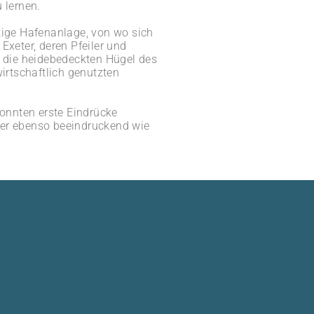
 lernen.
tige Hafenanlage, von wo sich
xeter, deren Pfeiler und
die heidebedeckten Hügel des
irtschaftlich genutzten
onnten erste Eindrücke
ler ebenso beeindruckend wie