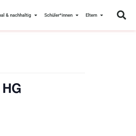
nal & nachhaltig
Schüler*innen
Eltern
m HG