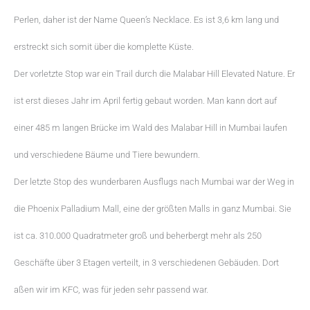
Perlen, daher ist der Name Queen’s Necklace. Es ist 3,6 km lang und
erstreckt sich somit über die komplette Küste.
Der vorletzte Stop war ein Trail durch die Malabar Hill Elevated Nature. Er
ist erst dieses Jahr im April fertig gebaut worden. Man kann dort auf
einer 485 m langen Brücke im Wald des Malabar Hill in Mumbai laufen
und verschiedene Bäume und Tiere bewundern.
Der letzte Stop des wunderbaren Ausflugs nach Mumbai war der Weg in
die Phoenix Palladium Mall, eine der größten Malls in ganz Mumbai. Sie
ist ca. 310.000 Quadratmeter groß und beherbergt mehr als 250
Geschäfte über 3 Etagen verteilt, in 3 verschiedenen Gebäuden. Dort
aßen wir im KFC, was für jeden sehr passend war.