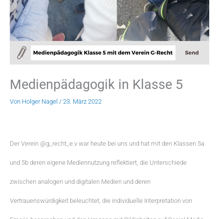
Medienpädagogik in Klasse 5
Von
Holger Nagel
/
23. März 2022
Der Verein @g_recht_e.v war heute bei uns und hat mit den Klassen 5a
und 5b deren eigene Mediennutzung reflektiert, die Unterschiede
zwischen analogen und digitalen Medien und deren
Vertrauenswürdigkeit beleuchtet, die individuelle Interpretation von