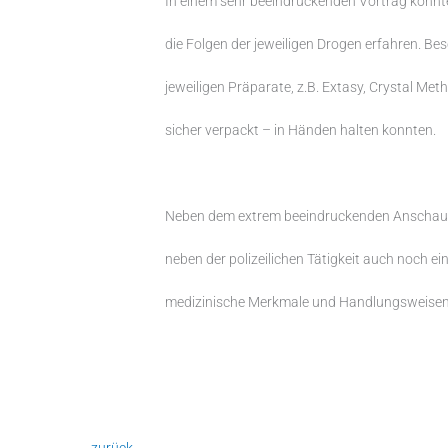
In einem sehr beeindruckenden Vortrag konnte
die Folgen der jeweiligen Drogen erfahren. Be
jeweiligen Präparate, z.B. Extasy, Crystal Met
sicher verpackt – in Händen halten konnten.
Neben dem extrem beeindruckenden Anschauu
neben der polizeilichen Tätigkeit auch noch ein
medizinische Merkmale und Handlungsweisen
←
zurück