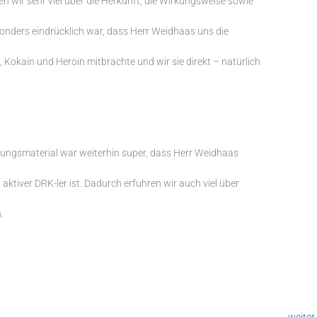
n wir sehr viel über die Herkunft, die Wirkungsweise sowie
sonders eindrücklich war, dass Herr Weidhaas uns die
h, Kokain und Heroin mitbrachte und wir sie direkt – natürlich
ngsmaterial war weiterhin super, dass Herr Weidhaas
 aktiver DRK-ler ist. Dadurch erfuhren wir auch viel über
.
weiter