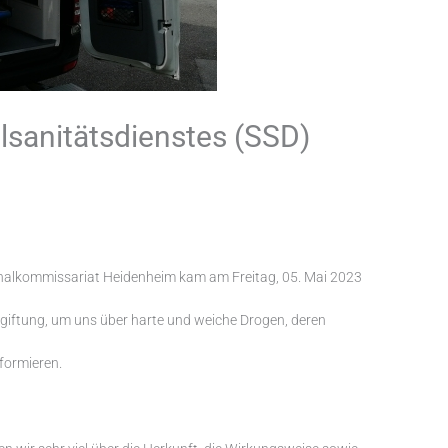
lsanitätsdienstes (SSD)
alkommissariat Heidenheim kam am Freitag, 05. Mai 2023
giftung, um uns über harte und weiche Drogen, deren
formieren.