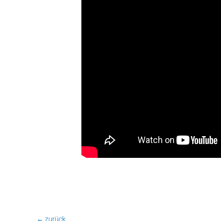
←
zurück