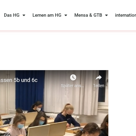
Das HG
Lernen am HG
Mensa & GTB
internatio