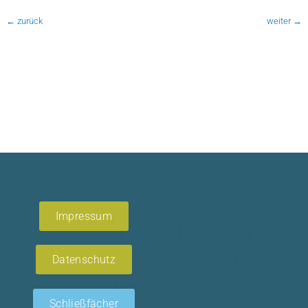
←
zurück
weiter
→
Impressum
Datenschutz
Schließfächer