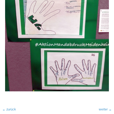
←
zurück
weiter
→