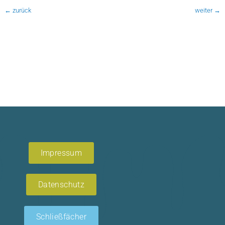
←
zurück
weiter
→
Impressum
Datenschutz
Schließfächer